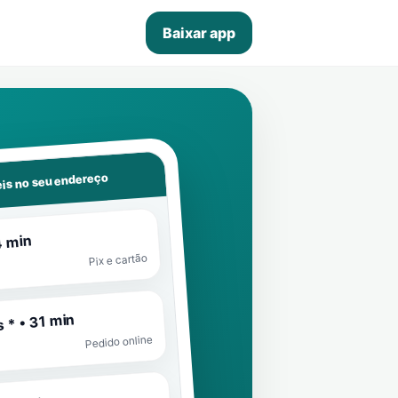
Baixar app
is no seu endereço
4 min
Pix e cartão
 * • 31 min
Pedido online