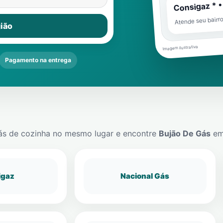
Consigaz * •
Atende seu bairr
ião
Imagem ilustrativa
Pagamento na entrega
ás de cozinha no mesmo lugar e encontre
Bujão De Gás
e
igaz
Nacional Gás