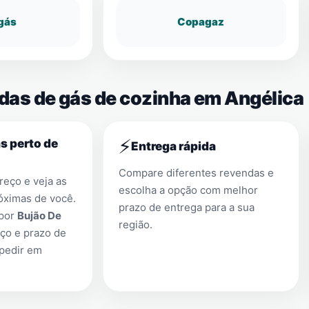
gás
Copagaz
ndas de gás de cozinha em Angélica
⚡
s perto de
Entrega rápida
Compare diferentes revendas e
eço e veja as
escolha a opção com melhor
óximas de você.
prazo de entrega para a sua
 por
Bujão De
região.
ço e prazo de
 pedir em