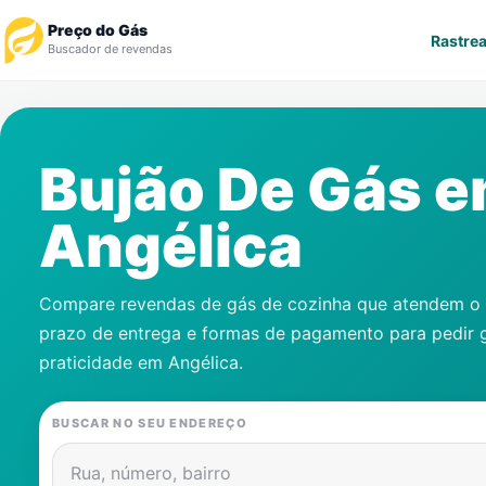
Preço do Gás
Rastrea
Buscador de revendas
Rastrear Pedido
Bujão De Gás 
Revendedor
Angélica
Notícias
Cadastre-se
Compare revendas de gás de cozinha que atendem o s
prazo de entrega e formas de pagamento para pedir 
Gás
praticidade em
Angélica
.
Contatos
BUSCAR NO SEU ENDEREÇO
Rua, número, bairro