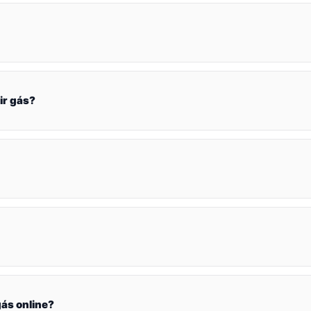
ir gás?
ás online?