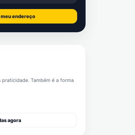
o meu endereço
s praticidade. Também é a forma
das agora