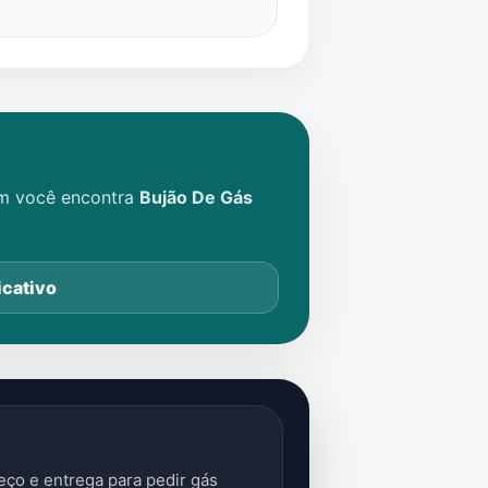
im você encontra
Bujão De Gás
icativo
ço e entrega para pedir gás