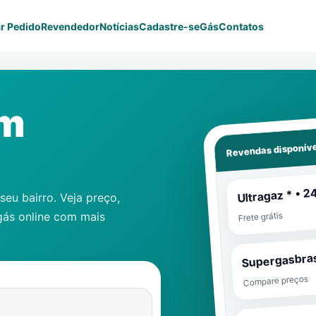
r Pedido
Revendedor
Notícias
Cadastre-se
Gás
Contatos
em
Revendas disponíve
Ultragaz * • 2
eu bairro. Veja preço,
gás online com mais
Frete grátis
Supergasbras
Compare preços