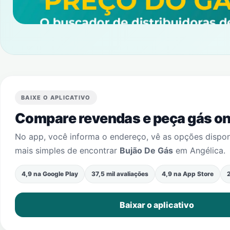
BAIXE O APLICATIVO
Compare revendas e peça gás onl
No app, você informa o endereço, vê as opções dispo
mais simples de encontrar
Bujão De Gás
em
Angélica
.
4,9 na Google Play
37,5 mil avaliações
4,9 na App Store
2
Baixar o aplicativo