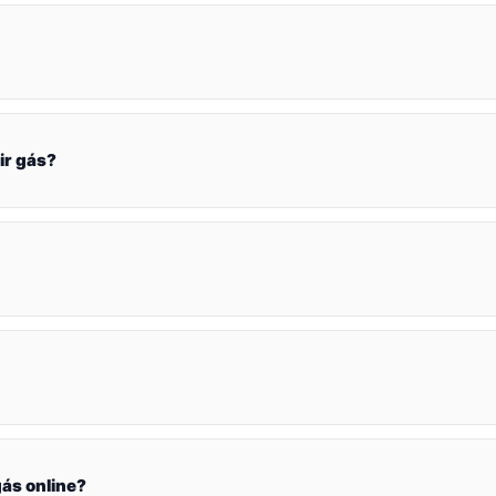
ir gás?
ás online?