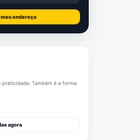
o meu endereço
s praticidade. Também é a forma
das agora