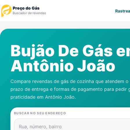
Preço do Gás
Rastrea
Buscador de revendas
Rastrear Pedido
Bujão De Gás 
Revendedor
Antônio João
Notícias
Cadastre-se
Compare revendas de gás de cozinha que atendem o s
prazo de entrega e formas de pagamento para pedir 
Gás
praticidade em
Antônio João
.
Contatos
BUSCAR NO SEU ENDEREÇO
Rua, número, bairro