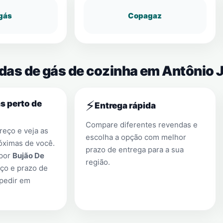
gás
Copagaz
ndas de gás de cozinha em Antônio 
⚡
s perto de
Entrega rápida
Compare diferentes revendas e
eço e veja as
escolha a opção com melhor
óximas de você.
prazo de entrega para a sua
 por
Bujão De
região.
ço e prazo de
 pedir em