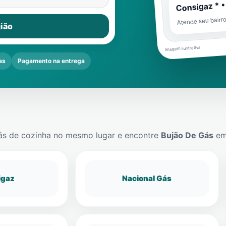
Consigaz * •
Atende seu bairr
ião
Imagem ilustrativa
as
Pagamento na entrega
ás de cozinha no mesmo lugar e encontre
Bujão De Gás
e
igaz
Nacional Gás