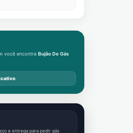
im você encontra
Bujão De Gás
icativo
ço e entrega para pedir gás