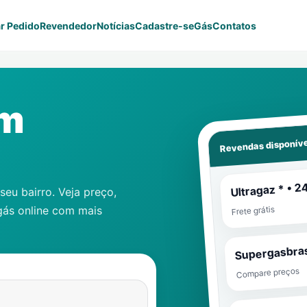
r Pedido
Revendedor
Notícias
Cadastre-se
Gás
Contatos
em
Revendas disponíve
Ultragaz * • 2
eu bairro. Veja preço,
gás online com mais
Frete grátis
Supergasbras
Compare preços