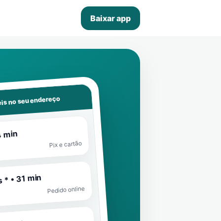
Baixar app
is no seu endereço
4 min
Pix e cartão
 * • 31 min
Pedido online