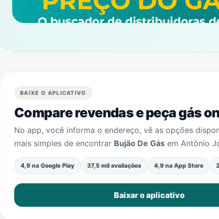
BAIXE O APLICATIVO
Compare revendas e peça gás onl
No app, você informa o endereço, vê as opções dispo
mais simples de encontrar
Bujão De Gás
em
Antônio J
4,9 na Google Play
37,5 mil avaliações
4,9 na App Store
2
Baixar o aplicativo