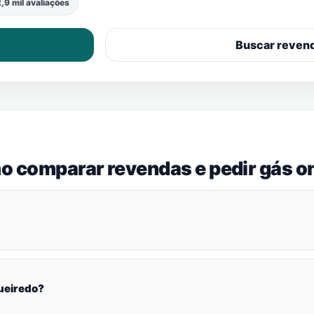
,9 mil avaliações
Buscar reven
o comparar revendas e pedir gás on
ueiredo?