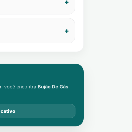
im você encontra
Bujão De Gás
icativo