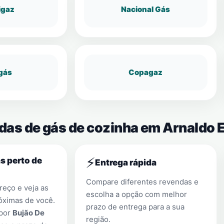
igaz
Nacional Gás
gás
Copagaz
ndas de gás de cozinha em Arnaldo 
⚡
s perto de
Entrega rápida
Compare diferentes revendas e
eço e veja as
escolha a opção com melhor
óximas de você.
prazo de entrega para a sua
 por
Bujão De
região.