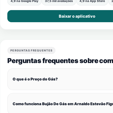
4,9 na Google Play
37,5 mil avaliações
4,9 na App Store
2
Baixar o aplicativo
PERGUNTAS FREQUENTES
Perguntas frequentes sobre com
O que é o Preço do Gás?
Como funciona Bujão De Gás em Arnaldo Estevão Fig