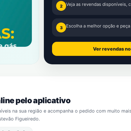
Veja as revendas disponíveis, 
2
Escolha a melhor opção e peça 
3
Ver revendas n
ine pelo aplicativo
níveis na sua região e acompanha o pedido com muito mai
stevão Figueiredo
.