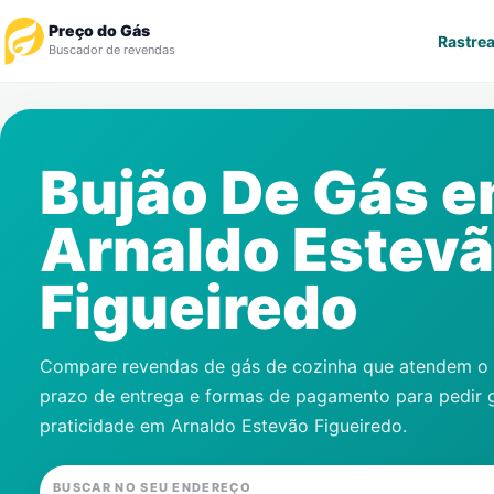
Preço do Gás
Rastrea
Buscador de revendas
Rastrear Pedido
Bujão De Gás 
Revendedor
Arnaldo Estev
Notícias
Figueiredo
Cadastre-se
Gás
Compare revendas de gás de cozinha que atendem o s
prazo de entrega e formas de pagamento para pedir 
Contatos
praticidade em
Arnaldo Estevão Figueiredo
.
BUSCAR NO SEU ENDEREÇO