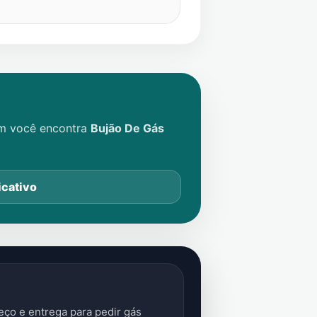
im você encontra
Bujão De Gás
icativo
ço e entrega para pedir gás