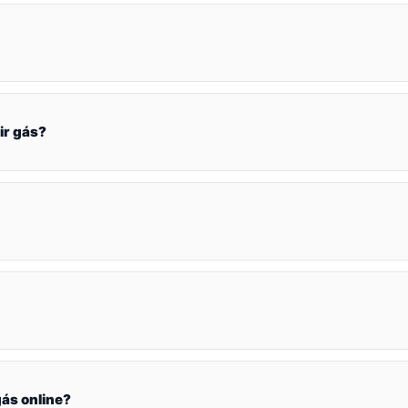
ir gás?
ás online?