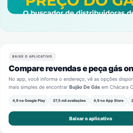
BAIXE O APLICATIVO
Compare revendas e peça gás onl
No app, você informa o endereço, vê as opções dispo
mais simples de encontrar
Bujão De Gás
em
Chácara C
4,9 na Google Play
37,5 mil avaliações
4,9 na App Store
2
Baixar o aplicativo