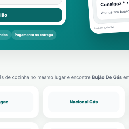
Consigaz * •
Atende seu bairr
ião
Imagem ilustrativa
ndas
Pagamento na entrega
ás de cozinha no mesmo lugar e encontre
Bujão De Gás
e
igaz
Nacional Gás