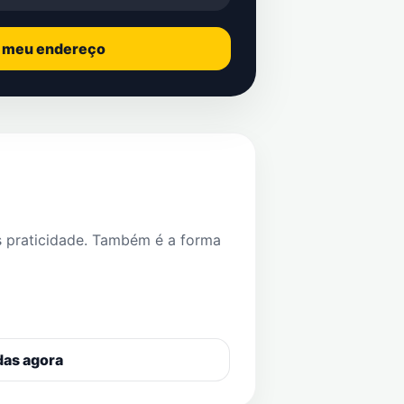
o meu endereço
s praticidade. Também é a forma
das agora