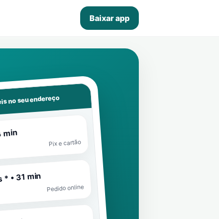
Baixar app
is no seu endereço
4 min
Pix e cartão
 * • 31 min
Pedido online