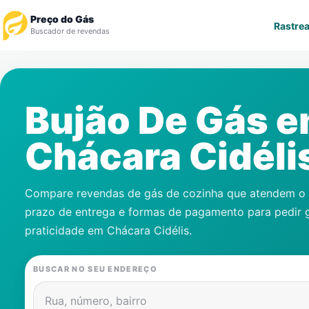
Preço do Gás
Rastrea
Buscador de revendas
Rastrear Pedido
Bujão De Gás 
Revendedor
Chácara Cidéli
Notícias
Cadastre-se
Compare revendas de gás de cozinha que atendem o s
prazo de entrega e formas de pagamento para pedir 
Gás
praticidade em
Chácara Cidélis
.
Contatos
BUSCAR NO SEU ENDEREÇO
Rua, número, bairro