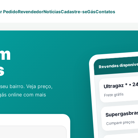
r Pedido
Revendedor
Notícias
Cadastre-se
Gás
Contatos
em
Revendas disponíve
s
Ultragaz * • 2
eu bairro. Veja preço,
gás online com mais
Frete grátis
Supergasbras
Compare preços