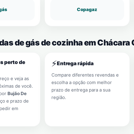
gás
Copagaz
ndas de gás de cozinha em Chácara 
⚡
s perto de
Entrega rápida
Compare diferentes revendas e
eço e veja as
escolha a opção com melhor
óximas de você.
prazo de entrega para a sua
 por
Bujão De
região.
ço e prazo de
 pedir em