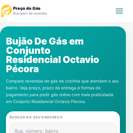
Preço do Gás
Buscador de revendas
Rastrear Pedido
Bujão De Gás em
Conjunto
Revendedor
Residencial Octavio
Notícias
Pécora
Cadastre-se
Compare revendas de gás de cozinha que atendem o seu
bairro. Veja preço, prazo de entrega e formas de
Gás
pagamento para pedir gás online com mais praticidade
em
Conjunto Residencial Octavio Pécora
.
Contatos
BUSCAR NO SEU ENDEREÇO
Rua, número, bairro