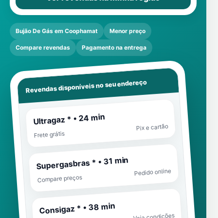
Bujão De Gás em Coophamat
Menor preço
Compare revendas
Pagamento na entrega
Revendas disponíveis no seu endereço
Ultragaz * • 24 min
Pix e cartão
Frete grátis
Supergasbras * • 31 min
Pedido online
Compare preços
Consigaz * • 38 min
Veja condições