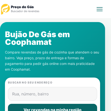
Preço do Gás
Buscador de revendas
Rastrear Pedido
Bujão De Gás em
Coophamat
Revendedor
Compare revendas de gás de cozinha que atendem o seu
Notícias
bairro. Veja preço, prazo de entrega e formas de
pagamento para pedir gás online com mais praticidade
Cadastre-se
em
Coophamat
.
Gás
BUSCAR NO SEU ENDEREÇO
Contatos
Rua, número, bairro
Ver revendas na minha região