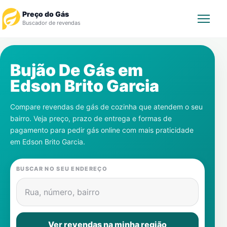
Preço do Gás
Buscador de revendas
Rastrear Pedido
Bujão De Gás em
Edson Brito Garcia
Revendedor
Compare revendas de gás de cozinha que atendem o seu
Notícias
bairro. Veja preço, prazo de entrega e formas de
pagamento para pedir gás online com mais praticidade
Cadastre-se
em
Edson Brito Garcia
.
Gás
BUSCAR NO SEU ENDEREÇO
Contatos
Rua, número, bairro
Ver revendas na minha região