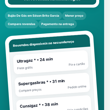
Bujão De Gás em Edson Brito Garcia
Menor preço
Compare revendas
Pagamento na entrega
Revendas disponíveis no seu endereço
Ultragaz * • 24 min
Pix e cartão
Frete grátis
Supergasbras * • 31 min
Pedido online
Compare preços
Consigaz * • 38 min
Veja condições