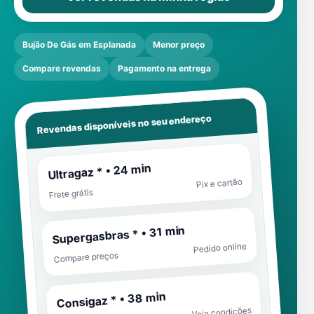
Bujão De Gás em Esplanada
Menor preço
Compare revendas
Pagamento na entrega
Revendas disponíveis no seu endereço
Ultragaz * • 24 min
Pix e cartão
Frete grátis
Supergasbras * • 31 min
Pedido online
Compare preços
Consigaz * • 38 min
Veja condições