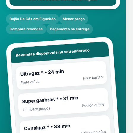
Bujão De Gás em Figueirão
Menor preço
Compare revendas
Pagamento na entrega
Revendas disponíveis no seu endereço
Ultragaz * • 24 min
Pix e cartão
Frete grátis
Supergasbras * • 31 min
Pedido online
Compare preços
Consigaz * • 38 min
Veja condições