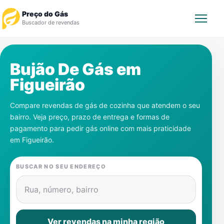
Preço do Gás
Buscador de revendas
Rastrear Pedido
Bujão De Gás em
Figueirão
Revendedor
Compare revendas de gás de cozinha que atendem o seu
Notícias
bairro. Veja preço, prazo de entrega e formas de
pagamento para pedir gás online com mais praticidade
Cadastre-se
em
Figueirão
.
Gás
BUSCAR NO SEU ENDEREÇO
Contatos
Rua, número, bairro
Ver revendas na minha região