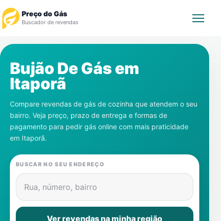
Preço do Gás
Buscador de revendas
Rastrear Pedido
Bujão De Gás em
Itaporã
Revendedor
Compare revendas de gás de cozinha que atendem o seu
Notícias
bairro. Veja preço, prazo de entrega e formas de
pagamento para pedir gás online com mais praticidade
Cadastre-se
em
Itaporã
.
Gás
BUSCAR NO SEU ENDEREÇO
Contatos
Rua, número, bairro
Ver revendas na minha região