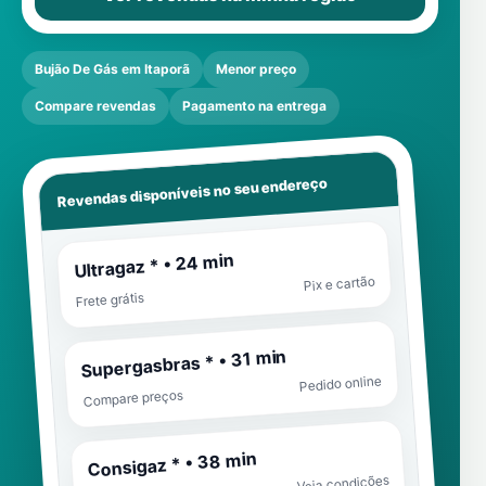
Bujão De Gás em Itaporã
Menor preço
Compare revendas
Pagamento na entrega
Revendas disponíveis no seu endereço
Ultragaz * • 24 min
Pix e cartão
Frete grátis
Supergasbras * • 31 min
Pedido online
Compare preços
Consigaz * • 38 min
Veja condições