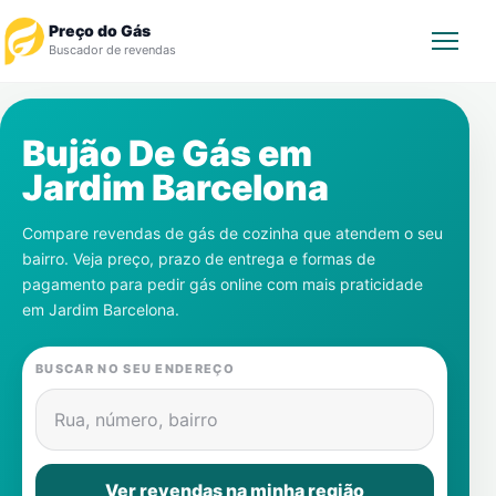
Preço do Gás
Buscador de revendas
Rastrear Pedido
Bujão De Gás em
Jardim Barcelona
Revendedor
Compare revendas de gás de cozinha que atendem o seu
Notícias
bairro. Veja preço, prazo de entrega e formas de
pagamento para pedir gás online com mais praticidade
Cadastre-se
em
Jardim Barcelona
.
Gás
BUSCAR NO SEU ENDEREÇO
Contatos
Rua, número, bairro
Ver revendas na minha região