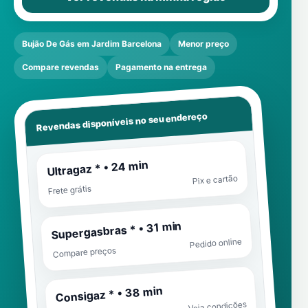
Bujão De Gás em Jardim Barcelona
Menor preço
Compare revendas
Pagamento na entrega
Revendas disponíveis no seu endereço
Ultragaz * • 24 min
Pix e cartão
Frete grátis
Supergasbras * • 31 min
Pedido online
Compare preços
Consigaz * • 38 min
Veja condições