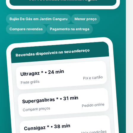
Bujão De Gás em Jardim Canguru
Menor preço
Compare revendas
Pagamento na entrega
Revendas disponíveis no seu endereço
Ultragaz * • 24 min
Pix e cartão
Frete grátis
Supergasbras * • 31 min
Pedido online
Compare preços
Consigaz * • 38 min
Veja condições