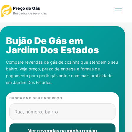
Preço do Gás
Buscador de revendas
Rastrear Pedido
Bujão De Gás em
Jardim Dos Estados
Revendedor
Compare revendas de gás de cozinha que atendem o seu
Notícias
bairro. Veja preço, prazo de entrega e formas de
pagamento para pedir gás online com mais praticidade
Cadastre-se
em
Jardim Dos Estados
.
Gás
BUSCAR NO SEU ENDEREÇO
Contatos
Rua, número, bairro
Ver revendas na minha região