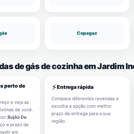
gás
Copagaz
das de gás de cozinha em Jardim In
⚡
s perto de
Entrega rápida
Compare diferentes revendas e
eço e veja as
escolha a opção com melhor
óximas de você.
prazo de entrega para a sua
 por
Bujão De
região.
ço e prazo de
 pedir em