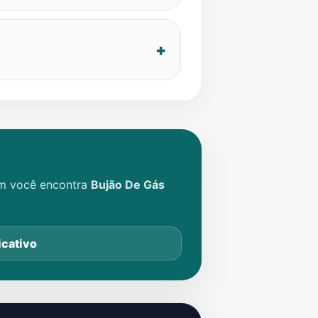
im você encontra
Bujão De Gás
icativo