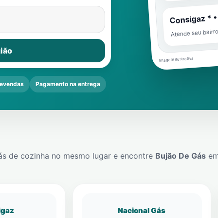
Consigaz * •
Atende seu bairr
ião
Imagem ilustrativa
evendas
Pagamento na entrega
ás de cozinha no mesmo lugar e encontre
Bujão De Gás
e
igaz
Nacional Gás