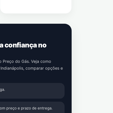
 a confiança no
no Preço do Gás. Veja como
Indianápolis
, comparar opções e
ga.
com preço e prazo de entrega.