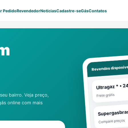
r Pedido
Revendedor
Notícias
Cadastre-se
Gás
Contatos
em
Revendas disponíve
Ultragaz * • 2
eu bairro. Veja preço,
Frete grátis
gás online com mais
Supergasbras
Compare preços