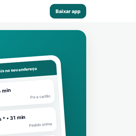
Baixar app
is no seu endereço
4 min
Pix e cartão
 * • 31 min
Pedido online