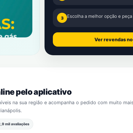
Escolha a melhor opção e peça 
3
Ver revendas n
ine pelo aplicativo
níveis na sua região e acompanha o pedido com muito mai
ianápolis
.
,9 mil avaliações