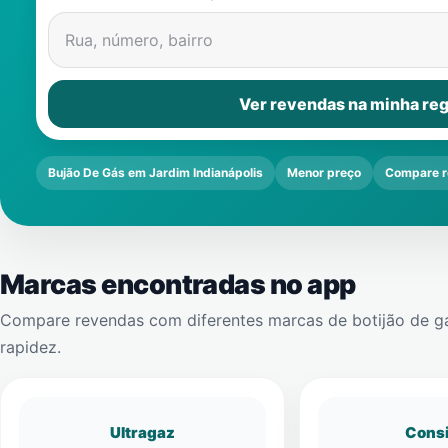
Rua, número, bairro
Ver revendas na minha reg
Bujão De Gás em Jardim Indianápolis
Menor preço
Compare r
Marcas encontradas no app
Compare revendas com diferentes marcas de botijão de g
rapidez.
Ultragaz
Cons