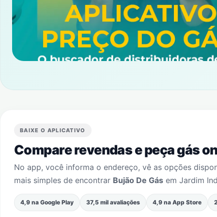
BAIXE O APLICATIVO
Compare revendas e peça gás onl
No app, você informa o endereço, vê as opções dispo
mais simples de encontrar
Bujão De Gás
em
Jardim Ind
4,9 na Google Play
37,5 mil avaliações
4,9 na App Store
2