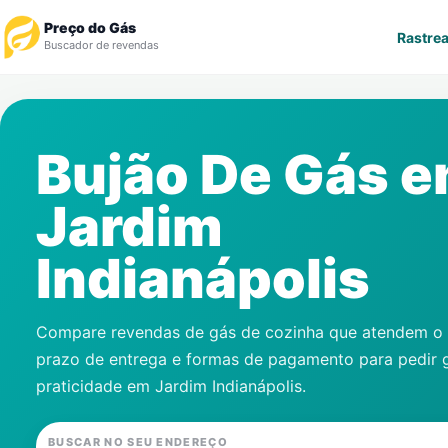
Preço do Gás
Rastrea
Buscador de revendas
Rastrear Pedido
Bujão De Gás 
Revendedor
Jardim
Notícias
Indianápolis
Cadastre-se
Gás
Compare revendas de gás de cozinha que atendem o s
prazo de entrega e formas de pagamento para pedir 
Contatos
praticidade em
Jardim Indianápolis
.
BUSCAR NO SEU ENDEREÇO