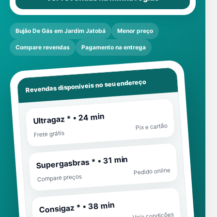
Bujão De Gás em Jardim Jatobá
Menor preço
Compare revendas
Pagamento na entrega
Revendas disponíveis no seu endereço
Ultragaz * • 24 min
Pix e cartão
Frete grátis
Supergasbras * • 31 min
Pedido online
Compare preços
Consigaz * • 38 min
Veja condições