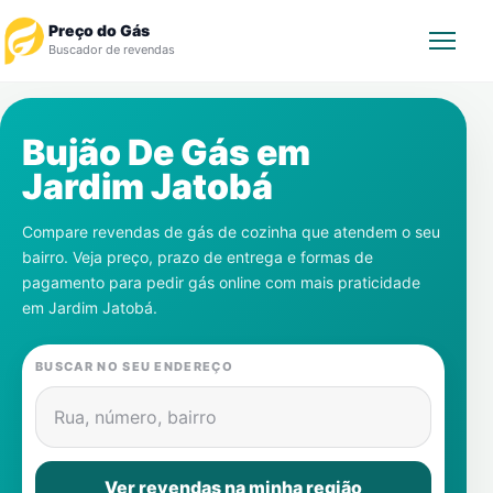
Preço do Gás
Buscador de revendas
Rastrear Pedido
Bujão De Gás em
Jardim Jatobá
Revendedor
Compare revendas de gás de cozinha que atendem o seu
Notícias
bairro. Veja preço, prazo de entrega e formas de
pagamento para pedir gás online com mais praticidade
Cadastre-se
em
Jardim Jatobá
.
Gás
BUSCAR NO SEU ENDEREÇO
Contatos
Rua, número, bairro
Ver revendas na minha região