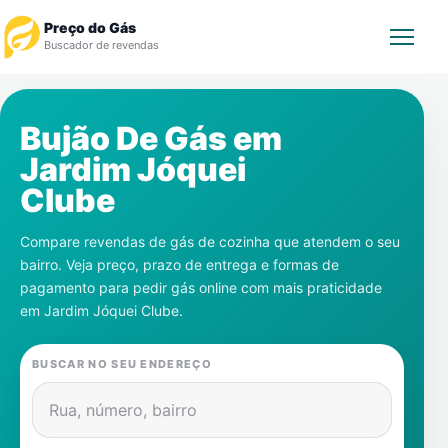
Preço do Gás
Buscador de revendas
Rastrear Pedido
Bujão De Gás em
Jardim Jóquei
Revendedor
Clube
Notícias
Compare revendas de gás de cozinha que atendem o seu
bairro. Veja preço, prazo de entrega e formas de
Cadastre-se
pagamento para pedir gás online com mais praticidade
em
Jardim Jóquei Clube
.
Gás
BUSCAR NO SEU ENDEREÇO
Contatos
Rua, número, bairro