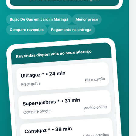
Bujão De Gás em Jardim Maringá
Menor preço
Compare revendas
Pagamento na entrega
Revendas disponíveis no seu endereço
Ultragaz * • 24 min
Pix e cartão
Frete grátis
Supergasbras * • 31 min
Pedido online
Compare preços
Consigaz * • 38 min
Veja condições