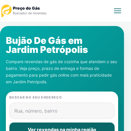
Preço do Gás
Buscador de revendas
Rastrear Pedido
Bujão De Gás em
Jardim Petrópolis
Revendedor
Compare revendas de gás de cozinha que atendem o seu
Notícias
bairro. Veja preço, prazo de entrega e formas de
pagamento para pedir gás online com mais praticidade
Cadastre-se
em
Jardim Petrópolis
.
Gás
BUSCAR NO SEU ENDEREÇO
Contatos
Rua, número, bairro
Ver revendas na minha região