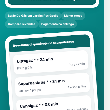
Bujão De Gás em Jardim Petrópolis
Menor preço
Compare revendas
Pagamento na entrega
Revendas disponíveis no seu endereço
Ultragaz * • 24 min
Pix e cartão
Frete grátis
Supergasbras * • 31 min
Pedido online
Compare preços
Consigaz * • 38 min
Veja condições