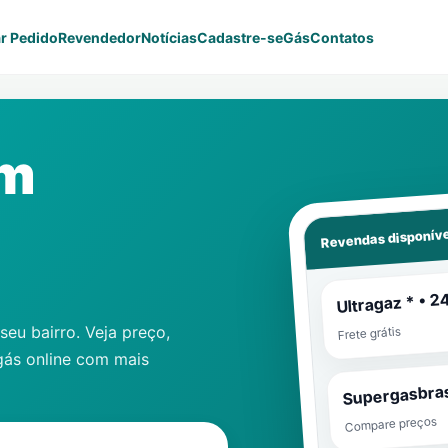
r Pedido
Revendedor
Notícias
Cadastre-se
Gás
Contatos
em
Revendas disponíve
Ultragaz * • 2
eu bairro. Veja preço,
Frete grátis
gás online com mais
Supergasbras
Compare preços