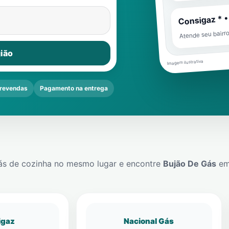
Consigaz * •
Atende seu bairr
ião
Imagem ilustrativa
revendas
Pagamento na entrega
ás de cozinha no mesmo lugar e encontre
Bujão De Gás
e
igaz
Nacional Gás