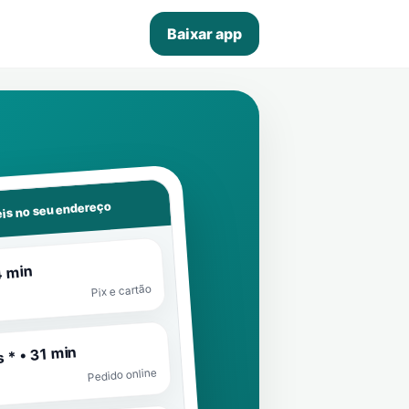
Baixar app
is no seu endereço
4 min
Pix e cartão
 * • 31 min
Pedido online