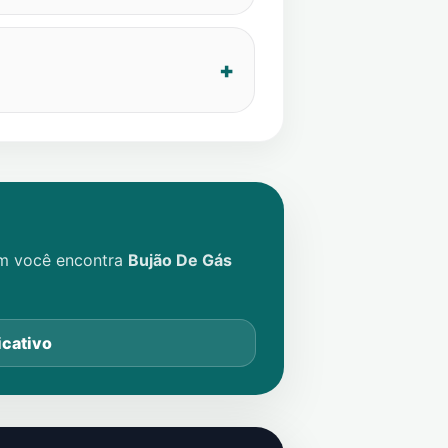
im você encontra
Bujão De Gás
icativo