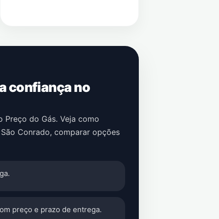
 a confiança no
no Preço do Gás. Veja como
 São Conrado
, comparar opções
ga.
com preço e prazo de entrega.