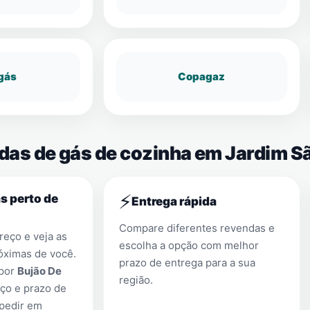
gás
Copagaz
ndas de gás de cozinha em Jardim 
⚡
s perto de
Entrega rápida
Compare diferentes revendas e
eço e veja as
escolha a opção com melhor
óximas de você.
prazo de entrega para a sua
 por
Bujão De
região.
ço e prazo de
 pedir em