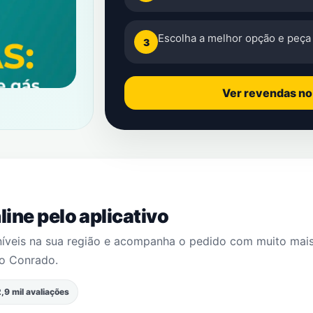
Escolha a melhor opção e peça 
3
Ver revendas n
ine pelo aplicativo
níveis na sua região e acompanha o pedido com muito mai
ão Conrado
.
,9 mil avaliações