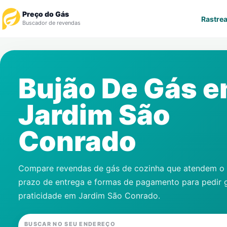
Preço do Gás
Rastrea
Buscador de revendas
Rastrear Pedido
Bujão De Gás 
Revendedor
Jardim São
Notícias
Conrado
Cadastre-se
Gás
Compare revendas de gás de cozinha que atendem o s
prazo de entrega e formas de pagamento para pedir 
Contatos
praticidade em
Jardim São Conrado
.
BUSCAR NO SEU ENDEREÇO