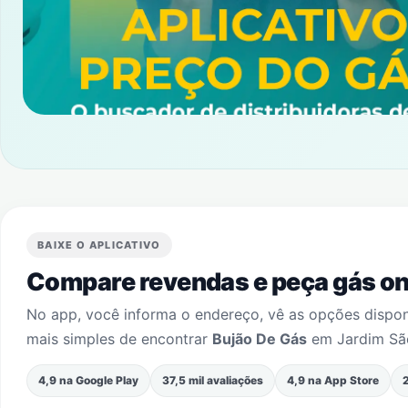
BAIXE O APLICATIVO
Compare revendas e peça gás onl
No app, você informa o endereço, vê as opções dispo
mais simples de encontrar
Bujão De Gás
em
Jardim S
4,9 na Google Play
37,5 mil avaliações
4,9 na App Store
2