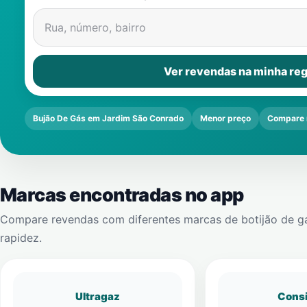
Rua, número, bairro
Ver revendas na minha reg
Bujão De Gás em Jardim São Conrado
Menor preço
Compare 
Marcas encontradas no app
Compare revendas com diferentes marcas de botijão de g
rapidez.
Ultragaz
Cons