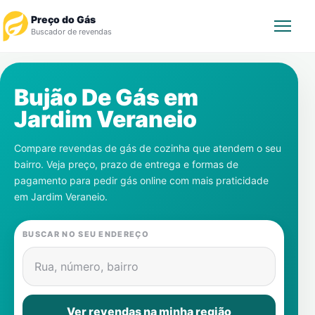
Preço do Gás
Buscador de revendas
Rastrear Pedido
Bujão De Gás em
Jardim Veraneio
Revendedor
Compare revendas de gás de cozinha que atendem o seu
Notícias
bairro. Veja preço, prazo de entrega e formas de
pagamento para pedir gás online com mais praticidade
Cadastre-se
em
Jardim Veraneio
.
Gás
BUSCAR NO SEU ENDEREÇO
Contatos
Rua, número, bairro
Ver revendas na minha região