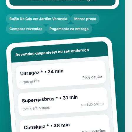
Bujão De Gás em Jardim Veraneio
Menor preço
Compare revendas
Pagamento na entrega
Revendas disponíveis no seu endereço
Ultragaz * • 24 min
Pix e cartão
Frete grátis
Supergasbras * • 31 min
Pedido online
Compare preços
Consigaz * • 38 min
Veja condições