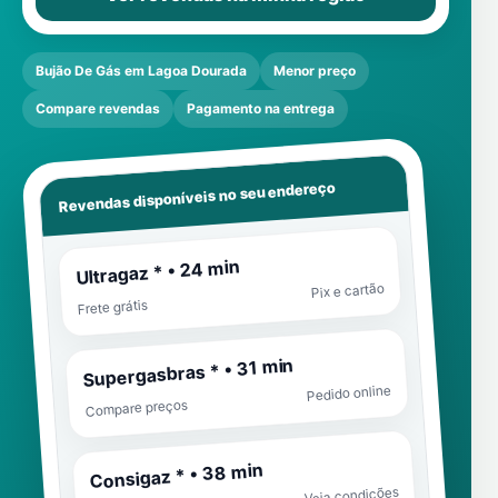
Bujão De Gás em Lagoa Dourada
Menor preço
Compare revendas
Pagamento na entrega
Revendas disponíveis no seu endereço
Ultragaz * • 24 min
Pix e cartão
Frete grátis
Supergasbras * • 31 min
Pedido online
Compare preços
Consigaz * • 38 min
Veja condições