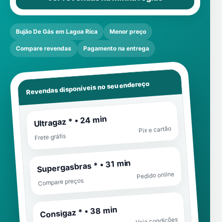
Bujão De Gás em Lagoa Rica
Menor preço
Compare revendas
Pagamento na entrega
Revendas disponíveis no seu endereço
Ultragaz * • 24 min
Pix e cartão
Frete grátis
Supergasbras * • 31 min
Pedido online
Compare preços
Consigaz * • 38 min
Veja condições