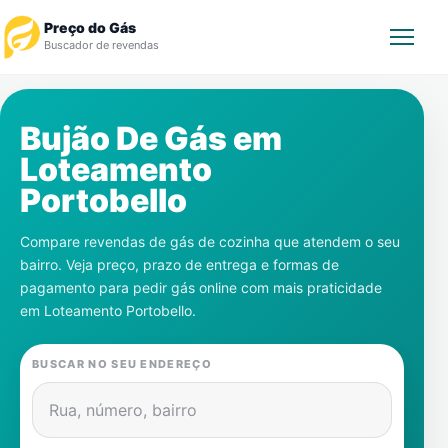
Preço do Gás
Buscador de revendas
Rastrear Pedido
Bujão De Gás em
Loteamento
Revendedor
Portobello
Notícias
Compare revendas de gás de cozinha que atendem o seu
bairro. Veja preço, prazo de entrega e formas de
Cadastre-se
pagamento para pedir gás online com mais praticidade
em
Loteamento Portobello
.
Gás
BUSCAR NO SEU ENDEREÇO
Contatos
Rua, número, bairro