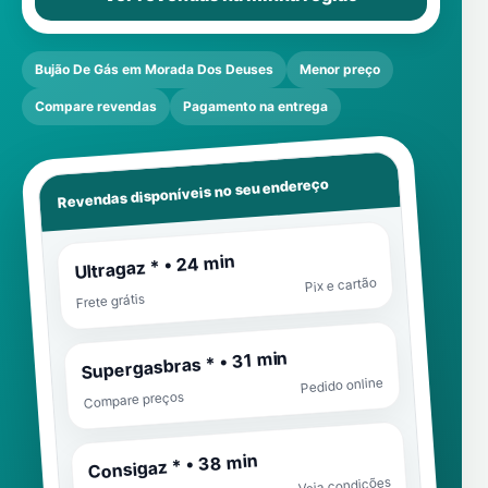
Bujão De Gás em Morada Dos Deuses
Menor preço
Compare revendas
Pagamento na entrega
Revendas disponíveis no seu endereço
Ultragaz * • 24 min
Pix e cartão
Frete grátis
Supergasbras * • 31 min
Pedido online
Compare preços
Consigaz * • 38 min
Veja condições