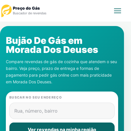
Preço do Gás
Buscador de revendas
Rastrear Pedido
Bujão De Gás em
Morada Dos Deuses
Revendedor
Compare revendas de gás de cozinha que atendem o seu
Notícias
bairro. Veja preço, prazo de entrega e formas de
pagamento para pedir gás online com mais praticidade
Cadastre-se
em
Morada Dos Deuses
.
Gás
BUSCAR NO SEU ENDEREÇO
Contatos
Rua, número, bairro
Ver revendas na minha região