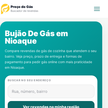
Preço do Gás
Buscador de revendas
Rastrear Pedido
Bujão De Gás em
Nioaque
Revendedor
Compare revendas de gás de cozinha que atendem o seu
Notícias
bairro. Veja preço, prazo de entrega e formas de
pagamento para pedir gás online com mais praticidade
Cadastre-se
em
Nioaque
.
Gás
BUSCAR NO SEU ENDEREÇO
Contatos
Rua, número, bairro
Ver revendas na minha região