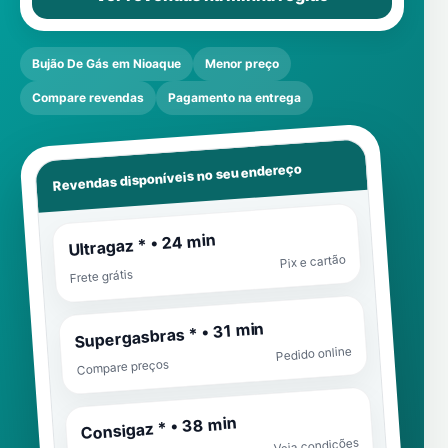
Bujão De Gás em Nioaque
Menor preço
Compare revendas
Pagamento na entrega
Revendas disponíveis no seu endereço
Ultragaz * • 24 min
Pix e cartão
Frete grátis
Supergasbras * • 31 min
Pedido online
Compare preços
Consigaz * • 38 min
Veja condições