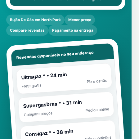
Bujão De Gás em North Park
Menor preço
Compare revendas
Pagamento na entrega
Revendas disponíveis no seu endereço
Ultragaz * • 24 min
Pix e cartão
Frete grátis
Supergasbras * • 31 min
Pedido online
Compare preços
Consigaz * • 38 min
Veja condições