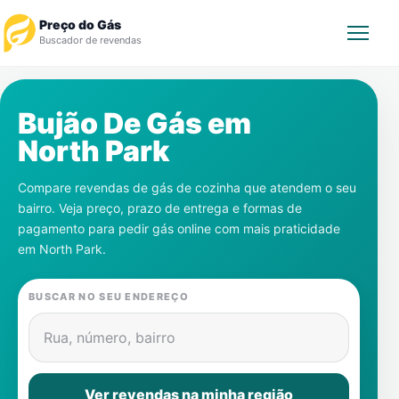
Preço do Gás
Buscador de revendas
Rastrear Pedido
Bujão De Gás em
North Park
Revendedor
Compare revendas de gás de cozinha que atendem o seu
Notícias
bairro. Veja preço, prazo de entrega e formas de
pagamento para pedir gás online com mais praticidade
Cadastre-se
em
North Park
.
Gás
BUSCAR NO SEU ENDEREÇO
Contatos
Rua, número, bairro
Ver revendas na minha região