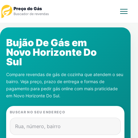
Preço do Gás
Buscador de revendas
Rastrear Pedido
Bujão De Gás em
Novo Horizonte Do
Revendedor
Sul
Notícias
Compare revendas de gás de cozinha que atendem o seu
bairro. Veja preço, prazo de entrega e formas de
Cadastre-se
pagamento para pedir gás online com mais praticidade
em
Novo Horizonte Do Sul
.
Gás
BUSCAR NO SEU ENDEREÇO
Contatos
Rua, número, bairro