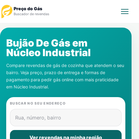
Preço do Gás
Buscador de revendas
Rastrear Pedido
Bujão De Gás em
Núcleo Industrial
Revendedor
Compare revendas de gás de cozinha que atendem o seu
Notícias
bairro. Veja preço, prazo de entrega e formas de
pagamento para pedir gás online com mais praticidade
Cadastre-se
em
Núcleo Industrial
.
Gás
BUSCAR NO SEU ENDEREÇO
Contatos
Rua, número, bairro
Ver revendas na minha região