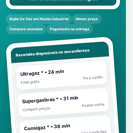
Bujão De Gás em Núcleo Industrial
Menor preço
Compare revendas
Pagamento na entrega
Revendas disponíveis no seu endereço
Ultragaz * • 24 min
Pix e cartão
Frete grátis
Supergasbras * • 31 min
Pedido online
Compare preços
Consigaz * • 38 min
Veja condições