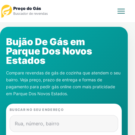
Preço do Gás
Buscador de revendas
Rastrear Pedido
Bujão De Gás em
Parque Dos Novos
Revendedor
Estados
Notícias
Compare revendas de gás de cozinha que atendem o seu
bairro. Veja preço, prazo de entrega e formas de
Cadastre-se
pagamento para pedir gás online com mais praticidade
em
Parque Dos Novos Estados
.
Gás
BUSCAR NO SEU ENDEREÇO
Contatos
Rua, número, bairro