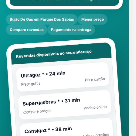
Bujão De Gás em Parque Dos Sabiás
Menor preço
Compare revendas
Pagamento na entrega
Revendas disponíveis no seu endereço
Ultragaz * • 24 min
Pix e cartão
Frete grátis
Supergasbras * • 31 min
Pedido online
Compare preços
Consigaz * • 38 min
Veja condições