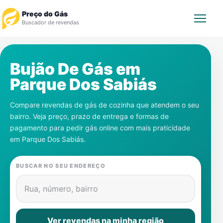
Preço do Gás
Buscador de revendas
Rastrear Pedido
Bujão De Gás em
Parque Dos Sabiás
Revendedor
Compare revendas de gás de cozinha que atendem o seu
Notícias
bairro. Veja preço, prazo de entrega e formas de
pagamento para pedir gás online com mais praticidade
Cadastre-se
em
Parque Dos Sabiás
.
Gás
BUSCAR NO SEU ENDEREÇO
Contatos
Rua, número, bairro
Ver revendas na minha região