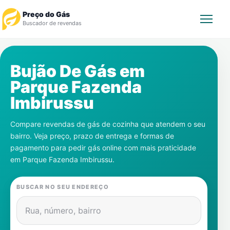
Preço do Gás
Buscador de revendas
Rastrear Pedido
Bujão De Gás em
Parque Fazenda
Revendedor
Imbirussu
Notícias
Compare revendas de gás de cozinha que atendem o seu
bairro. Veja preço, prazo de entrega e formas de
Cadastre-se
pagamento para pedir gás online com mais praticidade
em
Parque Fazenda Imbirussu
.
Gás
BUSCAR NO SEU ENDEREÇO
Contatos
Rua, número, bairro