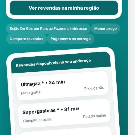
Ver revendas na minha região
Bujão De Gás em Parque Fazenda Imbirussu
Menor preço
Compare revendas
Pagamento na entrega
Revendas disponíveis no seu endereço
Ultragaz * • 24 min
Pix e cartão
Frete grátis
Supergasbras * • 31 min
Pedido online
Compare preços