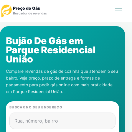
Preço do Gás
Buscador de revendas
Rastrear Pedido
Bujão De Gás em
Parque Residencial
Revendedor
União
Notícias
Compare revendas de gás de cozinha que atendem o seu
bairro. Veja preço, prazo de entrega e formas de
Cadastre-se
pagamento para pedir gás online com mais praticidade
em
Parque Residencial União
.
Gás
BUSCAR NO SEU ENDEREÇO
Contatos
Rua, número, bairro