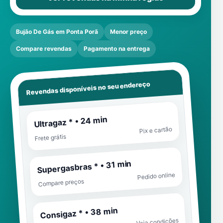
Bujão De Gás em Ponta Porã
Menor preço
Compare revendas
Pagamento na entrega
Revendas disponíveis no seu endereço
Ultragaz * • 24 min
Pix e cartão
Frete grátis
Supergasbras * • 31 min
Pedido online
Compare preços
Consigaz * • 38 min
Veja condições