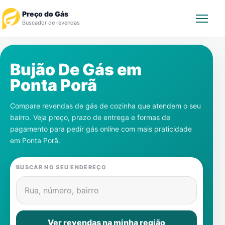
Preço do Gás
Buscador de revendas
Rastrear Pedido
Bujão De Gás em
Ponta Porã
Revendedor
Compare revendas de gás de cozinha que atendem o seu
Notícias
bairro. Veja preço, prazo de entrega e formas de
pagamento para pedir gás online com mais praticidade
Cadastre-se
em
Ponta Porã
.
Gás
BUSCAR NO SEU ENDEREÇO
Contatos
Rua, número, bairro
Ver revendas na minha região