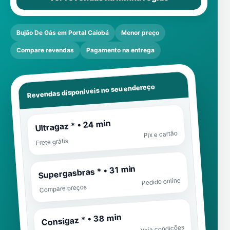
Bujão De Gás em Portal Caiobá
Menor preço
Compare revendas
Pagamento na entrega
Revendas disponíveis no seu endereço
Ultragaz * • 24 min
Pix e cartão
Frete grátis
Supergasbras * • 31 min
Pedido online
Compare preços
Consigaz * • 38 min
Veja condições