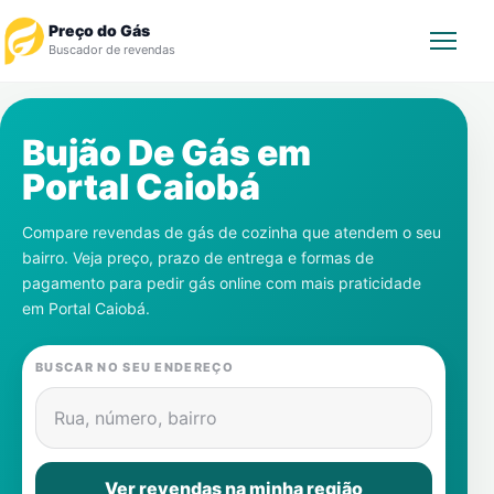
Preço do Gás
Buscador de revendas
Rastrear Pedido
Bujão De Gás em
Portal Caiobá
Revendedor
Compare revendas de gás de cozinha que atendem o seu
Notícias
bairro. Veja preço, prazo de entrega e formas de
pagamento para pedir gás online com mais praticidade
Cadastre-se
em
Portal Caiobá
.
Gás
BUSCAR NO SEU ENDEREÇO
Contatos
Rua, número, bairro
Ver revendas na minha região