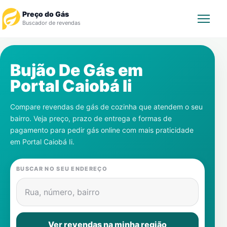
Preço do Gás
Buscador de revendas
Rastrear Pedido
Bujão De Gás em
Portal Caiobá Ii
Revendedor
Compare revendas de gás de cozinha que atendem o seu
Notícias
bairro. Veja preço, prazo de entrega e formas de
pagamento para pedir gás online com mais praticidade
Cadastre-se
em
Portal Caiobá Ii
.
Gás
BUSCAR NO SEU ENDEREÇO
Contatos
Rua, número, bairro
Ver revendas na minha região