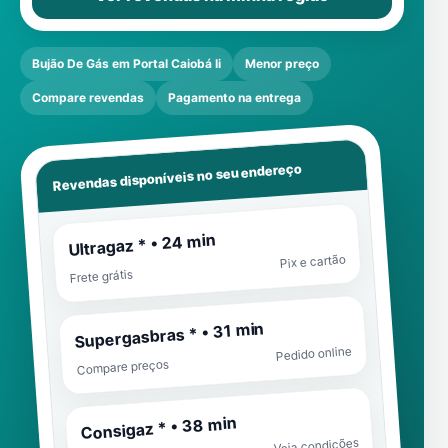
Bujão De Gás em Portal Caiobá Ii
Menor preço
Compare revendas
Pagamento na entrega
Revendas disponíveis no seu endereço
Ultragaz * • 24 min
Pix e cartão
Frete grátis
Supergasbras * • 31 min
Pedido online
Compare preços
Consigaz * • 38 min
Veja condições