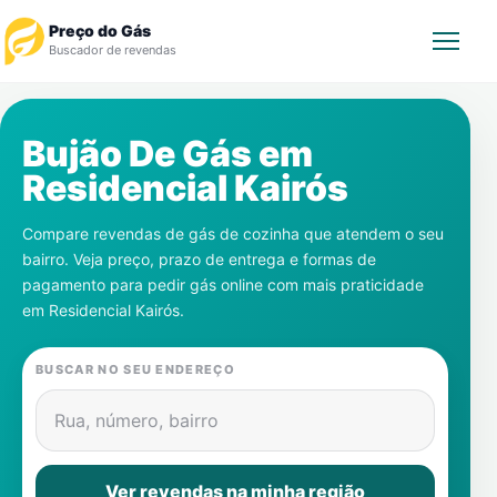
Preço do Gás
Buscador de revendas
Rastrear Pedido
Bujão De Gás em
Residencial Kairós
Revendedor
Compare revendas de gás de cozinha que atendem o seu
Notícias
bairro. Veja preço, prazo de entrega e formas de
pagamento para pedir gás online com mais praticidade
Cadastre-se
em
Residencial Kairós
.
Gás
BUSCAR NO SEU ENDEREÇO
Contatos
Rua, número, bairro
Ver revendas na minha região