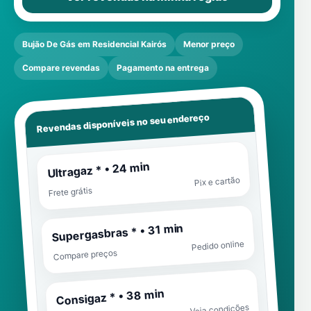
Bujão De Gás em Residencial Kairós
Menor preço
Compare revendas
Pagamento na entrega
Revendas disponíveis no seu endereço
Ultragaz * • 24 min
Pix e cartão
Frete grátis
Supergasbras * • 31 min
Pedido online
Compare preços
Consigaz * • 38 min
Veja condições