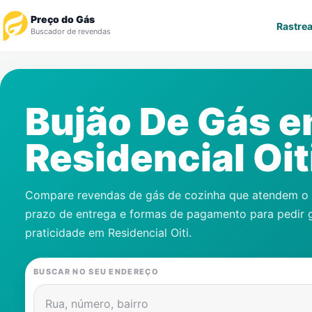
Preço do Gás
Rastrea
Buscador de revendas
Rastrear Pedido
Bujão De Gás 
Revendedor
Residencial Oit
Notícias
Cadastre-se
Compare revendas de gás de cozinha que atendem o s
prazo de entrega e formas de pagamento para pedir 
Gás
praticidade em
Residencial Oiti
.
Contatos
BUSCAR NO SEU ENDEREÇO
Rua, número, bairro