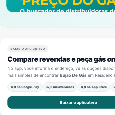
BAIXE O APLICATIVO
Compare revendas e peça gás onl
No app, você informa o endereço, vê as opções dispo
mais simples de encontrar
Bujão De Gás
em
Residencia
4,9 na Google Play
37,5 mil avaliações
4,9 na App Store
2
Baixar o aplicativo