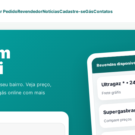
r Pedido
Revendedor
Notícias
Cadastre-se
Gás
Contatos
em
Revendas disponíve
i
Ultragaz * • 2
eu bairro. Veja preço,
gás online com mais
Frete grátis
Supergasbras
Compare preços