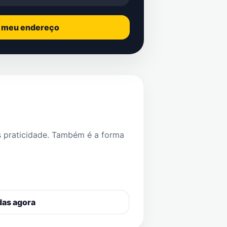
o meu endereço
s praticidade. Também é a forma
das agora