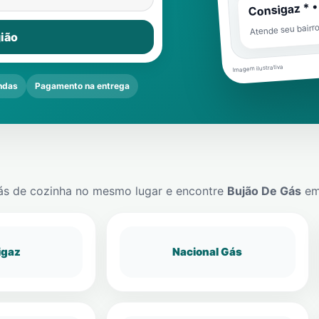
Consigaz * •
Atende seu bairr
ião
Imagem ilustrativa
ndas
Pagamento na entrega
ás de cozinha no mesmo lugar e encontre
Bujão De Gás
e
igaz
Nacional Gás