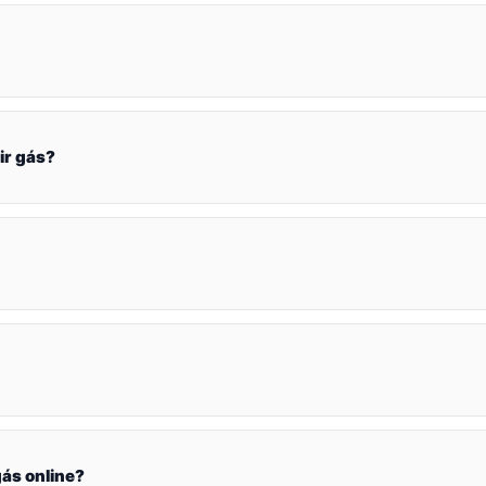
ir gás?
ás online?