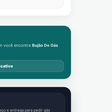
im você encontra
Bujão De Gás
icativo
ço e entrega para pedir gás