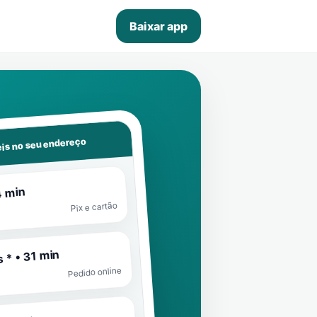
Baixar app
is no seu endereço
4 min
Pix e cartão
 * • 31 min
Pedido online