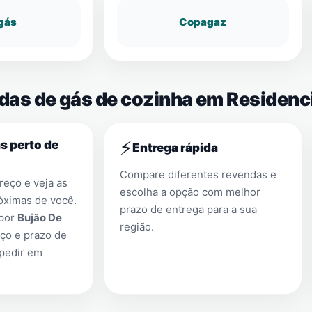
gás
Copagaz
das de gás de cozinha em Residencia
⚡
s perto de
Entrega rápida
Compare diferentes revendas e
eço e veja as
escolha a opção com melhor
óximas de você.
prazo de entrega para a sua
 por
Bujão De
região.
ço e prazo de
 pedir em