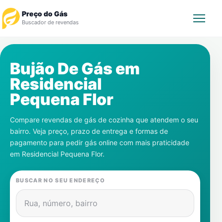
Preço do Gás
Buscador de revendas
Rastrear Pedido
Bujão De Gás em
Residencial
Revendedor
Pequena Flor
Notícias
Compare revendas de gás de cozinha que atendem o seu
bairro. Veja preço, prazo de entrega e formas de
Cadastre-se
pagamento para pedir gás online com mais praticidade
em
Residencial Pequena Flor
.
Gás
BUSCAR NO SEU ENDEREÇO
Contatos
Rua, número, bairro