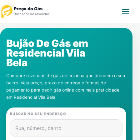
Preço do Gás
Buscador de revendas
Rastrear Pedido
Bujão De Gás em
Residencial Vila
Revendedor
Bela
Notícias
Compare revendas de gás de cozinha que atendem o seu
bairro. Veja preço, prazo de entrega e formas de
Cadastre-se
pagamento para pedir gás online com mais praticidade
em
Residencial Vila Bela
.
Gás
BUSCAR NO SEU ENDEREÇO
Contatos
Rua, número, bairro