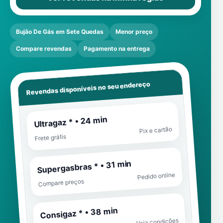
Bujão De Gás em Sete Quedas
Menor preço
Compare revendas
Pagamento na entrega
Revendas disponíveis no seu endereço
Ultragaz * • 24 min
Pix e cartão
Frete grátis
Supergasbras * • 31 min
Pedido online
Compare preços
Consigaz * • 38 min
Veja condições