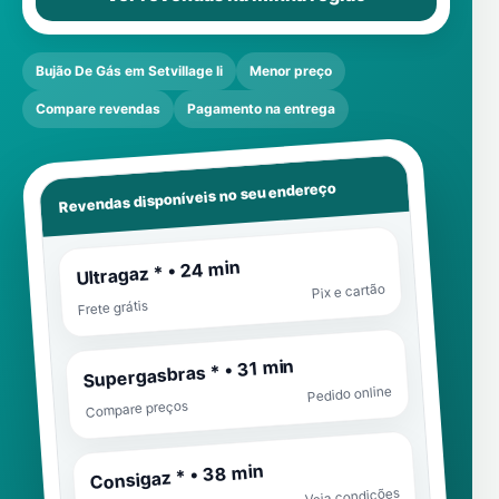
Bujão De Gás em Setvillage Ii
Menor preço
Compare revendas
Pagamento na entrega
Revendas disponíveis no seu endereço
Ultragaz * • 24 min
Pix e cartão
Frete grátis
Supergasbras * • 31 min
Pedido online
Compare preços
Consigaz * • 38 min
Veja condições