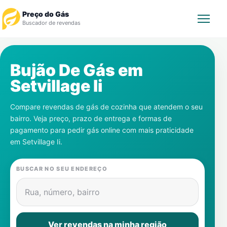
Preço do Gás
Buscador de revendas
Rastrear Pedido
Bujão De Gás em
Setvillage Ii
Revendedor
Compare revendas de gás de cozinha que atendem o seu
Notícias
bairro. Veja preço, prazo de entrega e formas de
pagamento para pedir gás online com mais praticidade
Cadastre-se
em
Setvillage Ii
.
Gás
BUSCAR NO SEU ENDEREÇO
Contatos
Rua, número, bairro
Ver revendas na minha região