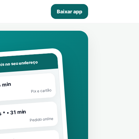
Baixar app
is no seu endereço
4 min
Pix e cartão
 * • 31 min
Pedido online