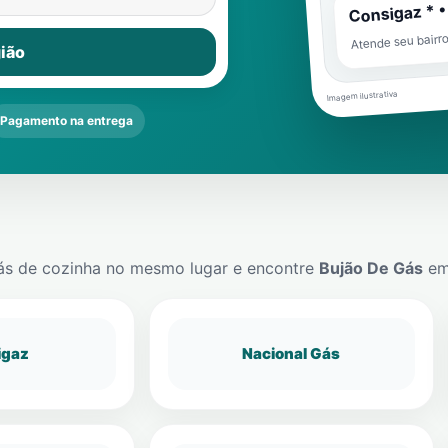
Consigaz * •
Atende seu bairr
ião
Imagem ilustrativa
Pagamento na entrega
ás de cozinha no mesmo lugar e encontre
Bujão De Gás
e
igaz
Nacional Gás