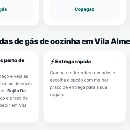
gás
Copagaz
ndas de gás de cozinha em Vila Alm
⚡
s perto de
Entrega rápida
Compare diferentes revendas e
eço e veja as
escolha a opção com melhor
óximas de você.
prazo de entrega para a sua
 por
Bujão De
região.
ço e prazo de
 pedir em
Vila