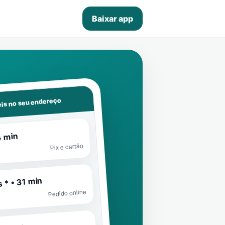
Baixar app
is no seu endereço
4 min
Pix e cartão
 * • 31 min
Pedido online