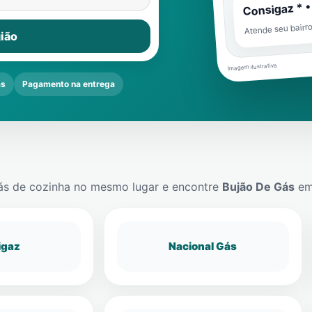
Consigaz * •
Atende seu bairr
ião
Imagem ilustrativa
as
Pagamento na entrega
ás de cozinha no mesmo lugar e encontre
Bujão De Gás
e
igaz
Nacional Gás