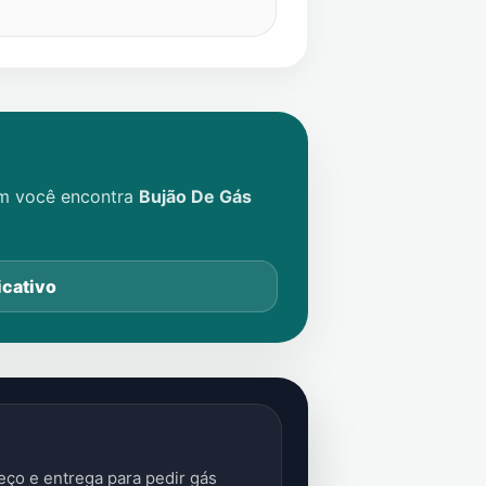
im você encontra
Bujão De Gás
icativo
ço e entrega para pedir gás