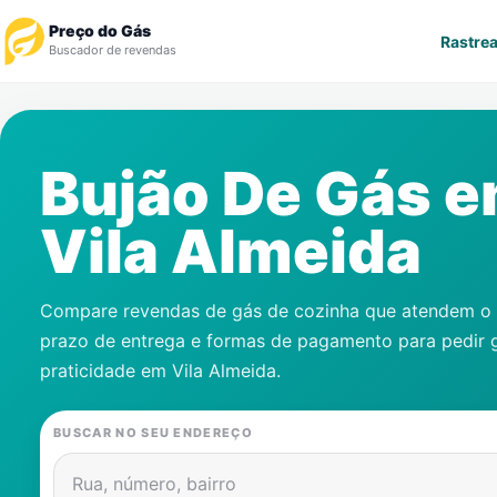
Preço do Gás
Rastrea
Buscador de revendas
Rastrear Pedido
Bujão De Gás 
Revendedor
Vila Almeida
Notícias
Cadastre-se
Compare revendas de gás de cozinha que atendem o s
prazo de entrega e formas de pagamento para pedir 
Gás
praticidade em
Vila Almeida
.
Contatos
BUSCAR NO SEU ENDEREÇO
Rua, número, bairro