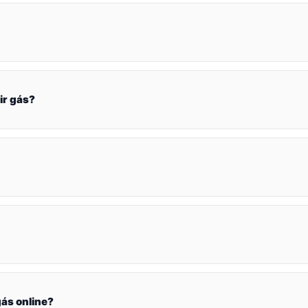
ir gás?
ás online?