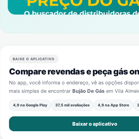
BAIXE O APLICATIVO
Compare revendas e peça gás onl
No app, você informa o endereço, vê as opções dispo
mais simples de encontrar
Bujão De Gás
em
Vila Alme
4,9 na Google Play
37,5 mil avaliações
4,9 na App Store
2
Baixar o aplicativo