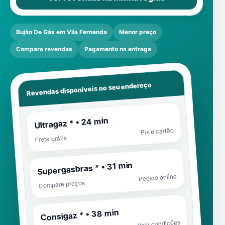
Bujão De Gás em Vila Fernanda
Menor preço
Compare revendas
Pagamento na entrega
Revendas disponíveis no seu endereço
Ultragaz * • 24 min
Pix e cartão
Frete grátis
Supergasbras * • 31 min
Pedido online
Compare preços
Consigaz * • 38 min
Veja condições