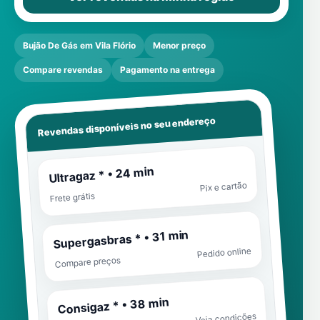
Bujão De Gás em Vila Flório
Menor preço
Compare revendas
Pagamento na entrega
Revendas disponíveis no seu endereço
Ultragaz * • 24 min
Pix e cartão
Frete grátis
Supergasbras * • 31 min
Pedido online
Compare preços
Consigaz * • 38 min
Veja condições