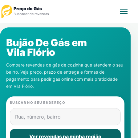
Preço do Gás
Buscador de revendas
Rastrear Pedido
Bujão De Gás em
Vila Flório
Revendedor
Compare revendas de gás de cozinha que atendem o seu
Notícias
bairro. Veja preço, prazo de entrega e formas de
pagamento para pedir gás online com mais praticidade
Cadastre-se
em
Vila Flório
.
Gás
BUSCAR NO SEU ENDEREÇO
Contatos
Rua, número, bairro
Ver revendas na minha região