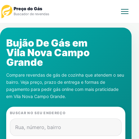
Preço do Gás
Buscador de revendas
Rastrear Pedido
Bujão De Gás em
Vila Nova Campo
Revendedor
Grande
Notícias
Compare revendas de gás de cozinha que atendem o seu
bairro. Veja preço, prazo de entrega e formas de
Cadastre-se
pagamento para pedir gás online com mais praticidade
em
Vila Nova Campo Grande
.
Gás
BUSCAR NO SEU ENDEREÇO
Contatos
Rua, número, bairro