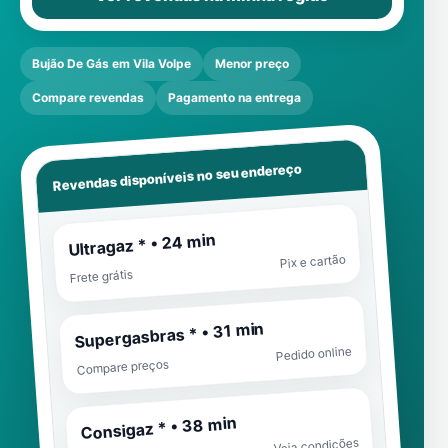
Bujão De Gás em Vila Volpe
Menor preço
Compare revendas
Pagamento na entrega
Revendas disponíveis no seu endereço
Ultragaz * • 24 min
Pix e cartão
Frete grátis
Supergasbras * • 31 min
Pedido online
Compare preços
Consigaz * • 38 min
Veja condições