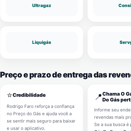
Ultragaz
Cons
Liquigás
Serv
Preço e prazo de entrega das reven
⭐
Chama O Gá
📍
Credibilidade
Do Gás pert
Rodrigo Faro reforça a confiança
Informe seu ender
no Preço do Gás e ajuda você a
revendas mais pr
se sentir mais seguro para baixar
Se a sua busca é
e usar o aplicativo.