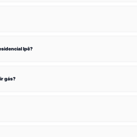
sidencial Ipê?
ir gás?