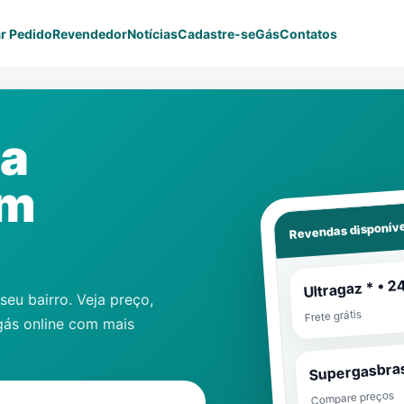
r Pedido
Revendedor
Notícias
Cadastre-se
Gás
Contatos
Da
em
Revendas disponíve
Ultragaz * • 2
eu bairro. Veja preço,
Frete grátis
gás online com mais
Supergasbras
Compare preços