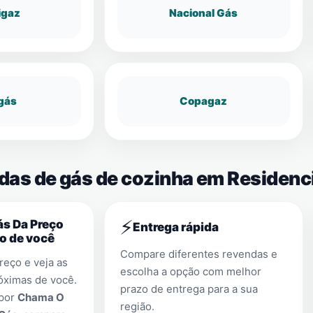
igaz
Nacional Gás
gás
Copagaz
das de gás de cozinha em Residenci
⚡
s Da Preço
Entrega rápida
o de você
Compare diferentes revendas e
eço e veja as
escolha a opção com melhor
óximas de você.
prazo de entrega para a sua
 por
Chama O
região.