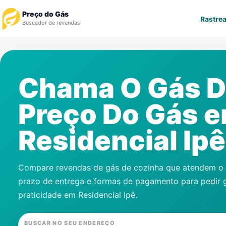
Preço do Gás
Rastrea
Buscador de revendas
Rastrear Pedido
Chama O Gás 
Revendedor
Preço Do Gás 
Notícias
Residencial Ipê
Cadastre-se
Gás
Compare revendas de gás de cozinha que atendem o s
prazo de entrega e formas de pagamento para pedir 
Contatos
praticidade em
Residencial Ipê
.
BUSCAR NO SEU ENDEREÇO