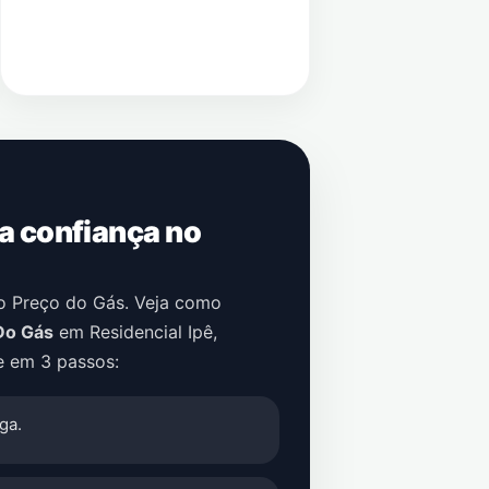
 a confiança no
no Preço do Gás. Veja como
Do Gás
em
Residencial Ipê
,
e em 3 passos:
ga.