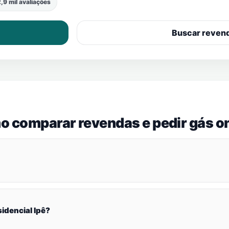
,9 mil avaliações
Buscar reven
o comparar revendas e pedir gás on
idencial Ipê?