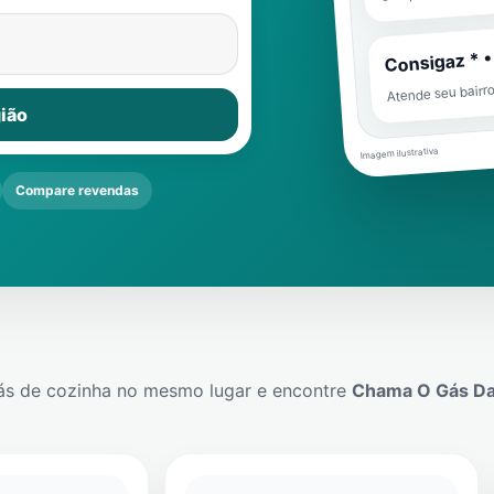
Consigaz * •
Atende seu bairr
ião
Imagem ilustrativa
Compare revendas
ás de cozinha no mesmo lugar e encontre
Chama O Gás Da