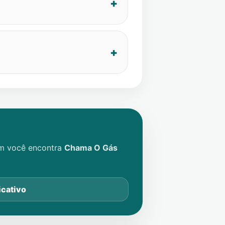
im você encontra
Chama O Gás
icativo