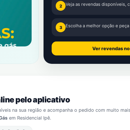
Veja as revendas disponíveis, 
2
Escolha a melhor opção e peça 
3
Ver revendas n
ine pelo aplicativo
níveis na sua região e acompanha o pedido com muito mai
Gás
em
Residencial Ipê
.