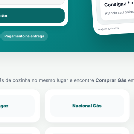
Consigaz * •
Atende seu bairr
ião
Imagem ilustrativa
Pagamento na entrega
ás de cozinha no mesmo lugar e encontre
Comprar Gás
e
igaz
Nacional Gás