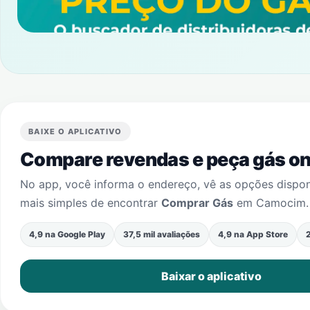
BAIXE O APLICATIVO
Compare revendas e peça gás onl
No app, você informa o endereço, vê as opções dispo
mais simples de encontrar
Comprar Gás
em
Camocim
.
4,9 na Google Play
37,5 mil avaliações
4,9 na App Store
2
Baixar o aplicativo