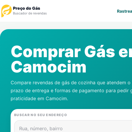
Preço do Gás
Rastrea
Buscador de revendas
Rastrear Pedido
Comprar Gás 
Revendedor
Camocim
Notícias
Cadastre-se
Compare revendas de gás de cozinha que atendem o s
prazo de entrega e formas de pagamento para pedir 
Gás
praticidade em
Camocim
.
Contatos
BUSCAR NO SEU ENDEREÇO
Rua, número, bairro