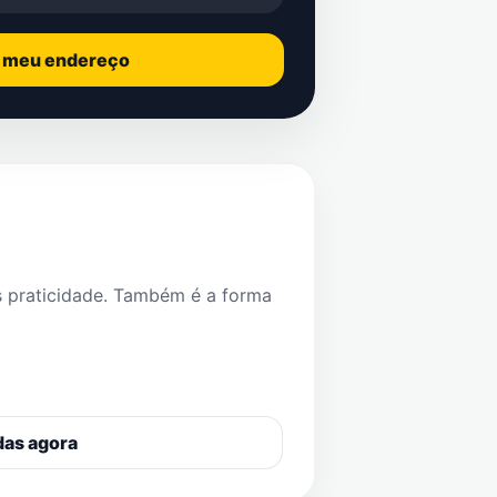
o meu endereço
s praticidade. Também é a forma
das agora