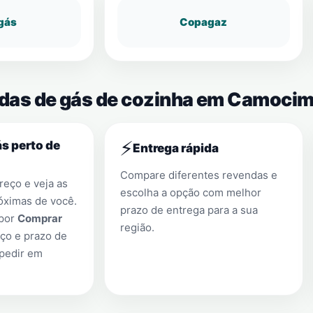
gás
Copagaz
endas de gás de cozinha em Camoci
⚡
s perto de
Entrega rápida
Compare diferentes revendas e
eço e veja as
escolha a opção com melhor
óximas de você.
prazo de entrega para a sua
 por
Comprar
região.
ço e prazo de
 pedir em