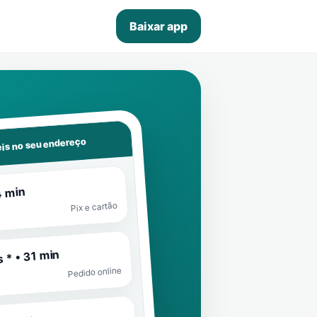
Baixar app
is no seu endereço
4 min
Pix e cartão
 * • 31 min
Pedido online