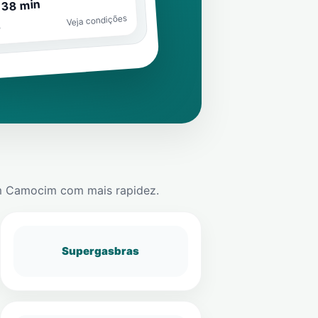
 38 min
Veja condições
o
m
Camocim
com mais rapidez.
Supergasbras