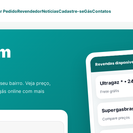
r Pedido
Revendedor
Notícias
Cadastre-se
Gás
Contatos
em
Revendas disponíve
Ultragaz * • 2
eu bairro. Veja preço,
gás online com mais
Frete grátis
Supergasbras
Compare preços