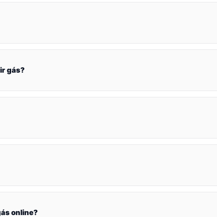
ir gás?
ás online?