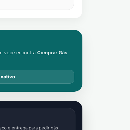
im você encontra
Comprar Gás
icativo
ço e entrega para pedir gás