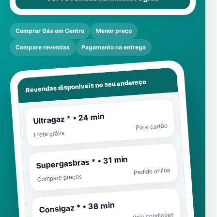
Comprar Gás em Centro
Menor preço
Compare revendas
Pagamento na entrega
Revendas disponíveis no seu endereço
Ultragaz * • 24 min
Pix e cartão
Frete grátis
Supergasbras * • 31 min
Pedido online
Compare preços
Consigaz * • 38 min
Veja condições